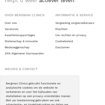
helpt u weer
actiever leven
.
OVER BERGMAN CLINICS
INFORMATIE & SERVICE
Over ons
Vergoeding zorgverzekeraars
Vacatures
Klachten
Kwaliteitsrapportages
Uw rechten en privacy
Wetenschap & Innovatie
Cookiebeleid
Medezeggenschap
Disclaimer
ZKN Algemene Voorwaarden
NIEUWS & CONTACT
Nieuws
Blogs
Bergman Clinics gebruikt functionele en
analytische cookies om de website te
Podcast
verbeteren en voor het bijhouden van
Pressroom
statistieken op een privacy-vriendelijke manier.
Met uw toestemming gebruiken we ook
Instagram
advertentie- en targetingcookies en delen we