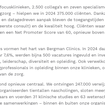
ocusklinieken, 2.500 collega’s en zeven specialis
gzorg – hielpen we in 2024 375.000 cliënten. Dankz
e en datagedreven aanpak bleven de toegangstijden
eerste consult) en de kwaliteit hoog. Cliënten wa
 en een Net Promoter Score van 60, opnieuw boven 
 vormen het hart van Bergman Clinics. In 2024 da
r 7,6%, werden bijna 500 vacatures ingevuld en in
eit, leiderschap, diversiteit en opleiding. Ook verw
professionals in opleiding binnen onze klinieken, o
van de zorg.
nd opnieuw centraal. We ontvingen 247.000 verwij
 organiseerden tientallen nascholingen, sloten mee
ars en voerden 31 klinische studies en 63 wetensc
Die samenwerkingen – binnen én buiten onze organi