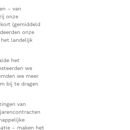
men – van
ij onze
 kort (gemiddeld
ardeerden onze
het landelijk
alde het
vesteerden we
elkomden we meer
m bij te dragen
zingen van
rjarencontracten
happelijke
satie – maken het