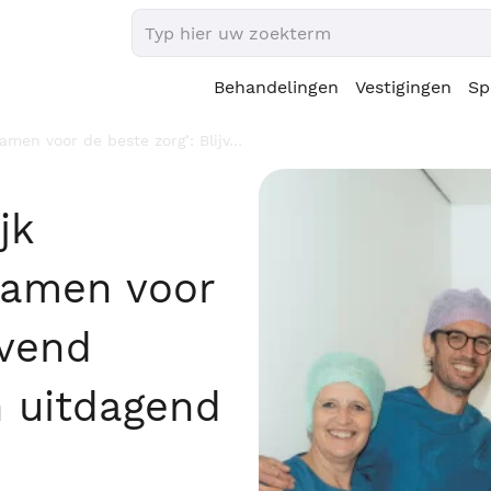
Behandelingen
Vestigingen
Sp
amen voor de beste zorg’: Blijv…
jk
‘Samen voor
jvend
n uitdagend