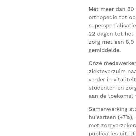
Met meer dan 80 f
orthopedie tot oo
superspecialisati
22 dagen tot het 
zorg met een 8,9
gemiddelde.
Onze medewerkers
ziekteverzuim naa
verder in vitalit
studenten en zorg
aan de toekomst 
Samenwerking sto
huisartsen (+7%),
met zorgverzekera
publicaties uit. 