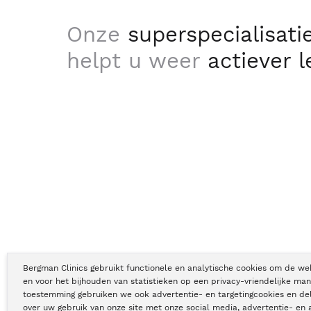
Onze
superspecialisati
helpt u weer
actiever 
Bergman Clinics gebruikt functionele en analytische cookies om de we
en voor het bijhouden van statistieken op een privacy-vriendelijke man
toestemming gebruiken we ook advertentie- en targetingcookies en de
Copyright © Bergman Clinics 2026
|
KVK nummer: 30196373
over uw gebruik van onze site met onze social media, advertentie- en 