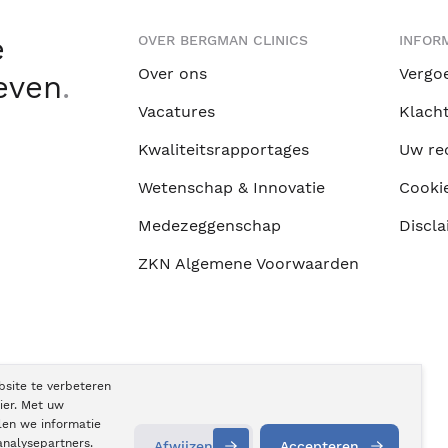
e
OVER BERGMAN CLINICS
INFORM
Over ons
Vergo
leven
.
Vacatures
Klach
Kwaliteitsrapportages
Uw re
Wetenschap & Innovatie
Cooki
Medezeggenschap
Discla
ZKN Algemene Voorwaarden
bsite te verbeteren
ier. Met uw
len we informatie
analysepartners.
Afwijzen
Accepteren