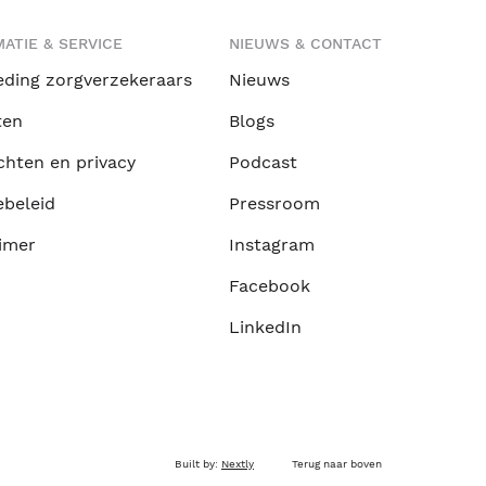
ATIE & SERVICE
NIEUWS & CONTACT
eding zorgverzekeraars
Nieuws
ten
Blogs
chten en privacy
Podcast
ebeleid
Pressroom
imer
Instagram
Facebook
LinkedIn
Built by:
Nextly
Terug naar boven