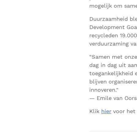
mogelijk om samen
Duurzaamheid blee
Development Goal
recycleden 19.000
verduurzaming va
“Samen met onze 
dag in dag uit aa
toegankelijkheid 
blijven organiser
innoveren."
— Emile van Oors
Klik
hier
voor het 