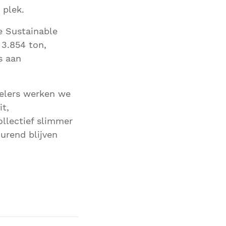
 plek.
de Sustainable
3.854 ton,
s aan
pelers werken we
it,
llectief slimmer
urend blijven