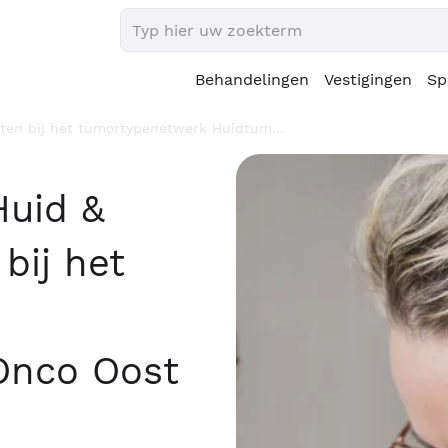
Behandelingen
Vestigingen
Sp
loten bij het tumortypenetwerk Huidtum…
Huid &
bij het
Onco Oost