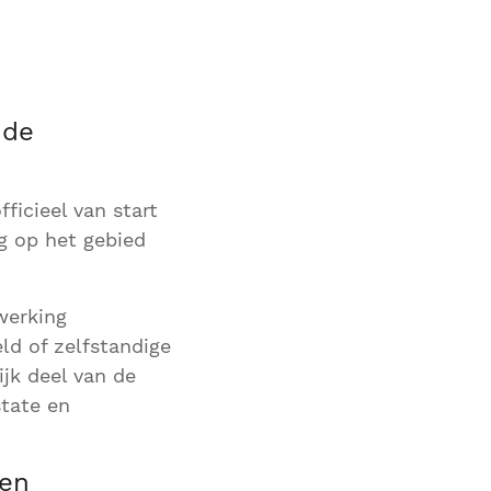
 de
fficieel van start
g op het gebied
werking
ld of zelfstandige
jk deel van de
state en
ken