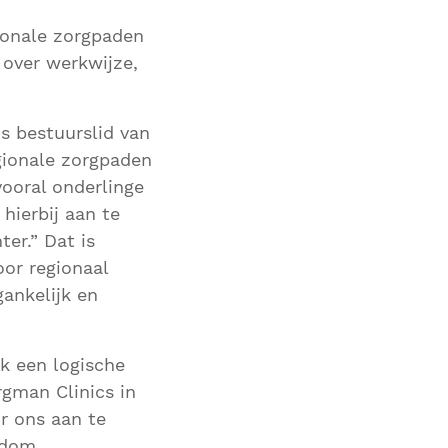
ionale zorgpaden
over werkwijze,
s bestuurslid van
gionale zorgpaden
ooral onderlinge
hierbij aan te
er.” Dat is
or regionaal
ankelijk en
rk een logische
rgman Clinics in
r ons aan te
ndom