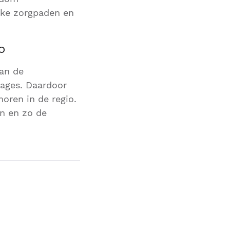
ijke zorgpaden en
o
an de
tages. Daardoor
oren in de regio.
en en zo de