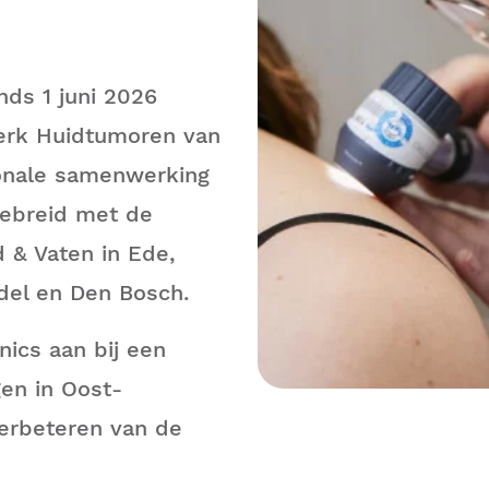
nds 1 juni 2026
erk Huidtumoren van
onale samenwerking
gebreid met de
d & Vaten in Ede,
del en Den Bosch.
nics aan bij een
gen in Oost-
verbeteren van de