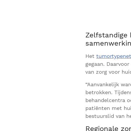
Zelfstandige
samenwerki
Het
tumortypene
gegaan. Daarvoor 
van zorg voor hu
“Aanvankelijk wa
betrokken. Tijden
behandelcentra oo
patiënten met hui
bestuurslid van 
Regionale zo