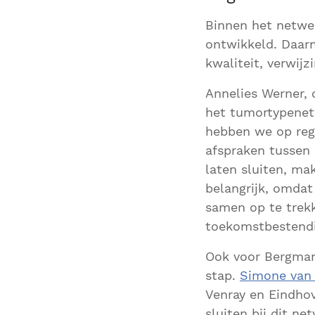
Binnen het netwer
ontwikkeld. Daar
kwaliteit, verwij
Annelies Werner,
het tumortypenet
hebben we op regi
afspraken tussen 
laten sluiten, ma
belangrijk, omdat
samen op te trekk
toekomstbestend
Ook voor Bergman 
stap.
Simone van 
Venray en Eindhov
sluiten bij dit n