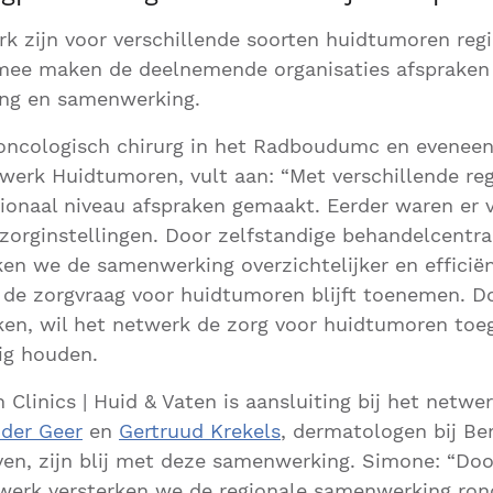
k zijn voor verschillende soorten huidtumoren reg
mee maken de deelnemende organisaties afspraken 
zing en samenwerking.
 oncologisch chirurg in het Radboudumc en eveneen
werk Huidtumoren, vult aan: “Met verschillende re
onaal niveau afspraken gemaakt. Eerder waren er v
zorginstellingen. Door zelfstandige behandelcentra 
ken we de samenwerking overzichtelijker en efficiënt
 de zorgvraag voor huidtumoren blijft toenemen. Do
en, wil het netwerk de zorg voor huidtumoren toeg
ig houden.
Clinics | Huid & Vaten is aansluiting bij het netwe
der Geer
en
Gertruud Krekels
, dermatologen bij Be
en, zijn blij met deze samenwerking. Simone: “Doo
etwerk versterken we de regionale samenwerking ro