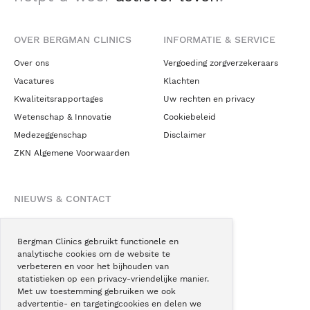
OVER BERGMAN CLINICS
INFORMATIE & SERVICE
Over ons
Vergoeding zorgverzekeraars
Vacatures
Klachten
Kwaliteitsrapportages
Uw rechten en privacy
Wetenschap & Innovatie
Cookiebeleid
Medezeggenschap
Disclaimer
ZKN Algemene Voorwaarden
NIEUWS & CONTACT
Nieuws
Blogs
Bergman Clinics gebruikt functionele en
analytische cookies om de website te
Podcast
verbeteren en voor het bijhouden van
Pressroom
statistieken op een privacy-vriendelijke manier.
Met uw toestemming gebruiken we ook
Instagram
advertentie- en targetingcookies en delen we