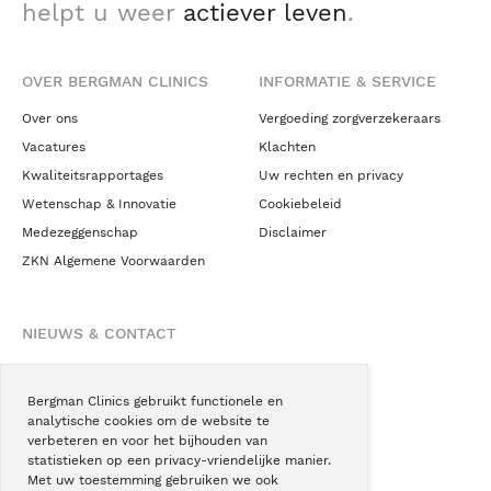
helpt u weer
actiever leven
.
OVER BERGMAN CLINICS
INFORMATIE & SERVICE
Over ons
Vergoeding zorgverzekeraars
Vacatures
Klachten
Kwaliteitsrapportages
Uw rechten en privacy
Wetenschap & Innovatie
Cookiebeleid
Medezeggenschap
Disclaimer
ZKN Algemene Voorwaarden
NIEUWS & CONTACT
Nieuws
Blogs
Bergman Clinics gebruikt functionele en
analytische cookies om de website te
Podcast
verbeteren en voor het bijhouden van
Pressroom
statistieken op een privacy-vriendelijke manier.
Met uw toestemming gebruiken we ook
Instagram