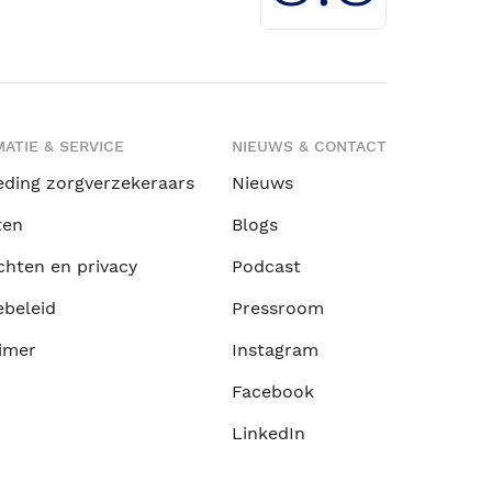
ATIE & SERVICE
NIEUWS & CONTACT
eding zorgverzekeraars
Nieuws
ten
Blogs
chten en privacy
Podcast
ebeleid
Pressroom
imer
Instagram
Facebook
LinkedIn