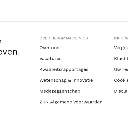
e
OVER BERGMAN CLINICS
INFORM
Over ons
Vergo
leven
.
Vacatures
Klach
Kwaliteitsrapportages
Uw re
Wetenschap & Innovatie
Cooki
Medezeggenschap
Discla
ZKN Algemene Voorwaarden