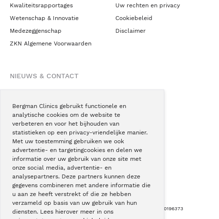
Kwaliteitsrapportages
Uw rechten en privacy
Wetenschap & Innovatie
Cookiebeleid
Medezeggenschap
Disclaimer
ZKN Algemene Voorwaarden
NIEUWS & CONTACT
Nieuws
Blogs
Bergman Clinics gebruikt functionele en
analytische cookies om de website te
Podcast
verbeteren en voor het bijhouden van
Pressroom
statistieken op een privacy-vriendelijke manier.
Met uw toestemming gebruiken we ook
Instagram
advertentie- en targetingcookies en delen we
Facebook
informatie over uw gebruik van onze site met
onze social media, advertentie- en
LinkedIn
analysepartners. Deze partners kunnen deze
gegevens combineren met andere informatie die
u aan ze heeft verstrekt of die ze hebben
verzameld op basis van uw gebruik van hun
Copyright © Bergman Clinics 2026
|
KVK nummer: 30196373
diensten. Lees hierover meer in ons