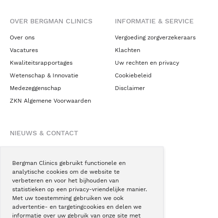
OVER BERGMAN CLINICS
INFORMATIE & SERVICE
Over ons
Vergoeding zorgverzekeraars
Vacatures
Klachten
Kwaliteitsrapportages
Uw rechten en privacy
Wetenschap & Innovatie
Cookiebeleid
Medezeggenschap
Disclaimer
ZKN Algemene Voorwaarden
NIEUWS & CONTACT
Nieuws
Blogs
Bergman Clinics gebruikt functionele en
analytische cookies om de website te
Podcast
verbeteren en voor het bijhouden van
Pressroom
statistieken op een privacy-vriendelijke manier.
Met uw toestemming gebruiken we ook
Instagram
advertentie- en targetingcookies en delen we
Facebook
informatie over uw gebruik van onze site met