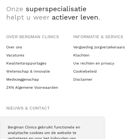
Onze
superspecialisatie
helpt u weer
actiever leven
.
OVER BERGMAN CLINICS
INFORMATIE & SERVICE
Over ons
Vergoeding zorgverzekeraars
Vacatures
Klachten
Kwaliteitsrapportages
Uw rechten en privacy
Wetenschap & Innovatie
Cookiebeleid
Medezeggenschap
Disclaimer
ZKN Algemene Voorwaarden
NIEUWS & CONTACT
Nieuws
Blogs
Bergman Clinics gebruikt functionele en
analytische cookies om de website te
Podcast
verbeteren en voor het bijhouden van