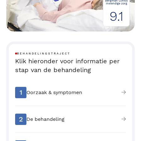
Bergman Clinics
Inwendige zorg
9.1
BEHANDELINGSTRAJECT
Klik hieronder voor informatie per
stap van de behandeling
1
Oorzaak & symptomen
2
De behandeling