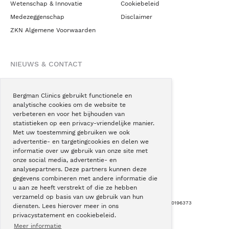
Wetenschap & Innovatie
Cookiebeleid
Medezeggenschap
Disclaimer
ZKN Algemene Voorwaarden
NIEUWS & CONTACT
Nieuws
Blogs
Bergman Clinics gebruikt functionele en
analytische cookies om de website te
Podcast
verbeteren en voor het bijhouden van
Pressroom
statistieken op een privacy-vriendelijke manier.
Met uw toestemming gebruiken we ook
Instagram
advertentie- en targetingcookies en delen we
Facebook
informatie over uw gebruik van onze site met
onze social media, advertentie- en
LinkedIn
analysepartners. Deze partners kunnen deze
gegevens combineren met andere informatie die
u aan ze heeft verstrekt of die ze hebben
verzameld op basis van uw gebruik van hun
Copyright © Bergman Clinics 2026
|
KVK nummer: 30196373
diensten. Lees hierover meer in ons
privacystatement en cookiebeleid.
Built by:
Nextly
Terug naar boven
Meer informatie