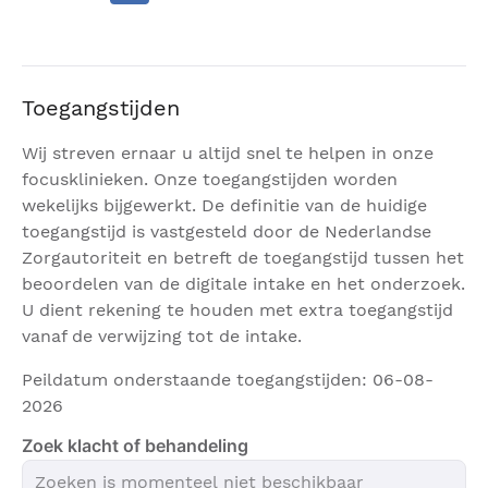
er bloed in de ontlasting gevonden, dan komt men
in aanmerking voor een coloscopie. De Bergman
Clinics | Inwendige zorg is één van de centra waar
deze darmonderzoeken uitgevoerd worden.
Toegangstijden
Eerlijk over resultaat
Wij streven ernaar u altijd snel te helpen in onze
focusklinieken. Onze toegangstijden worden
De kwaliteit van onze behandelingen bepaalt uw
wekelijks bijgewerkt. De definitie van de huidige
kwaliteit van leven. Daarom zijn we eerlijk over de
toegangstijd is vastgesteld door de Nederlandse
resultaten die u kunt verwachten. We kijken niet
Zorgautoriteit en betreft de toegangstijd tussen het
alleen naar de medische resultaten, maar ook naar
beoordelen van de digitale intake en het onderzoek.
de resultaten bij u thuis in het dagelijks leven. Die
U dient rekening te houden met extra toegangstijd
meten we met behulp van medische
vanaf de verwijzing tot de intake.
kwaliteitsrapportages, ervaringen van onze cliënten
via PROM’s (Patient Reported Outcome Measures)
Peildatum onderstaande toegangstijden: 06-08-
en cliënttevredenheidsonderzoek.
2026
Dit zijn de resultaten voor onze coloscopieën:
Zoek klacht of behandeling
97% van de cliënten die bij Bergman Clinics zijn