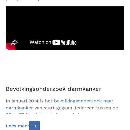
Bevolkingsonderzoek darmkanker
In januari 2014 is het
bevolkingsonderzoek naar
darmkanker
van start gegaan. Iedereen tussen de
55 en 75 jaar krijgt de komende jaren een
uitnodiging om deel te nemen aan dit onderzoek.
Lees meer
Deelnemers doen thuis een ontlastingstest. Wordt