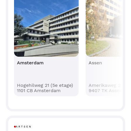
Meer informatie
Heeft u nog vragen of voor het maken van een
afspraak (na verwijzing door uw
huisarts) neem contact op met Bergman Clinics via
088 9000 500.
Amsterdam
Assen
Hogehilweg 21 (5e etage)
Amerikaweg 2
1101 CB Amsterdam
9407 TK Assen
ARTSEN