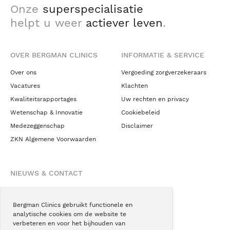
Onze
superspecialisatie
helpt u weer
actiever leven
.
OVER BERGMAN CLINICS
INFORMATIE & SERVICE
Over ons
Vergoeding zorgverzekeraars
Vacatures
Klachten
Kwaliteitsrapportages
Uw rechten en privacy
Wetenschap & Innovatie
Cookiebeleid
Medezeggenschap
Disclaimer
ZKN Algemene Voorwaarden
NIEUWS & CONTACT
Nieuws
Blogs
Bergman Clinics gebruikt functionele en
analytische cookies om de website te
Podcast
verbeteren en voor het bijhouden van