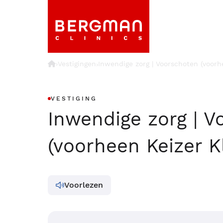
›
Vestigingen
Inwendige zorg | Voorschoten (voorhe
›
VESTIGING
Inwendige zorg | V
(voorheen Keizer Kl
Voorlezen