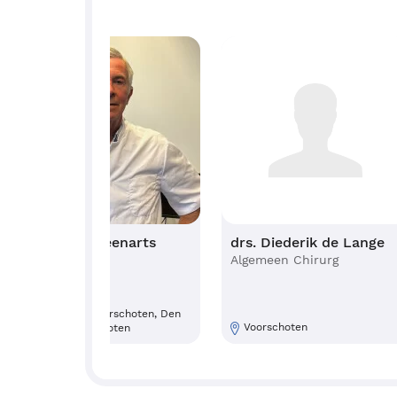
drs. Joost Leenarts
drs. Diederik de Lan
Uroloog
Algemeen Chirurg
Den Haag, Voorschoten, Den
Voorschoten
Haag, Voorschoten