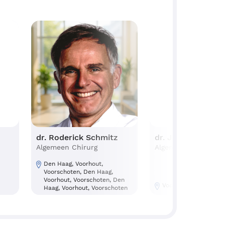
a
dr. Roderick Schmitz
dr. Jan Siert R
Algemeen Chirurg
Algemeen Chirur
Den Haag, Voorhout,
Voorschoten, Den Haag,
ag,
Voorhout, Voorschoten, Den
Voorschoten
en
Haag, Voorhout, Voorschoten