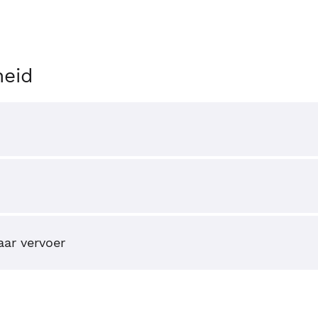
heid
ar vervoer