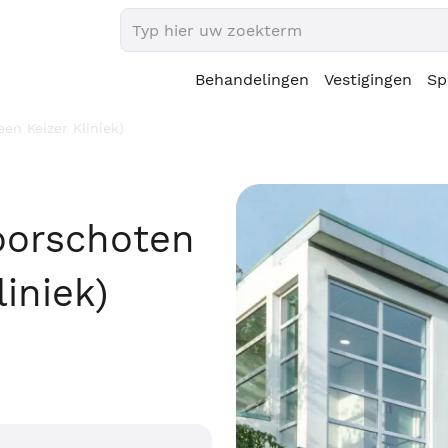
Behandelingen
Vestigingen
Sp
en Keizer Kliniek)
oorschoten
iniek)