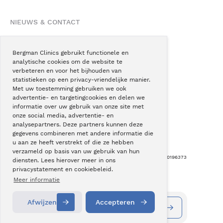
NIEUWS & CONTACT
Nieuws
Blogs
Bergman Clinics gebruikt functionele en
analytische cookies om de website te
Podcast
verbeteren en voor het bijhouden van
Pressroom
statistieken op een privacy-vriendelijke manier.
Met uw toestemming gebruiken we ook
Instagram
advertentie- en targetingcookies en delen we
Facebook
informatie over uw gebruik van onze site met
onze social media, advertentie- en
LinkedIn
analysepartners. Deze partners kunnen deze
gegevens combineren met andere informatie die
u aan ze heeft verstrekt of die ze hebben
verzameld op basis van uw gebruik van hun
Copyright © Bergman Clinics 2026
|
KVK nummer: 30196373
diensten. Lees hierover meer in ons
privacystatement en cookiebeleid.
Built by:
Nextly
Terug naar boven
Meer informatie
Afwijzen
Accepteren
Vestigingen
Alle behandelingen