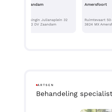
Zaandam
Amersfoort
Koningin Julianaplein 32
Ruimtevaart 50
1502 DV Zaandam
3824 MX Amersf
ARTSEN
Behandeling specialis