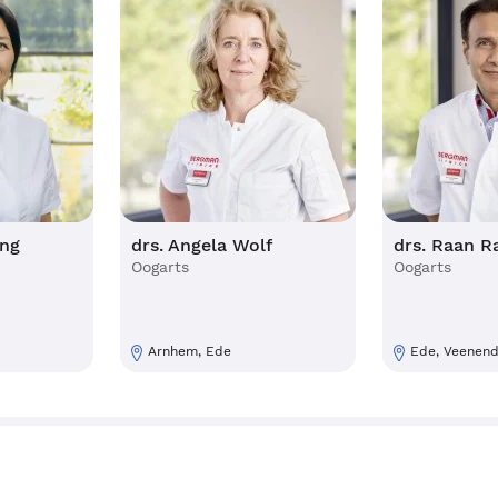
uey Yong
drs. Angela Wolf
drs. R
Oogarts
Oogarts
Arnhem, Ede
Ede, 