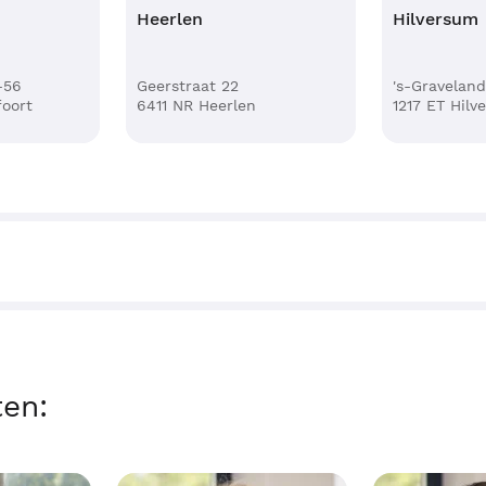
Heerlen
Hilversum
-56
Geerstraat 22
's-Gravelan
oort
6411 NR Heerlen
1217 ET Hilv
ten: