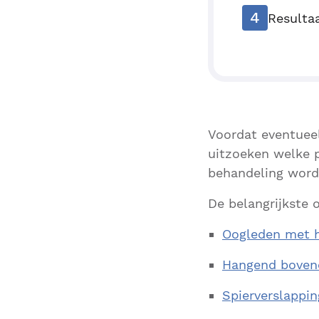
4
Resulta
Voordat eventueel
uitzoeken welke p
behandeling worde
De belangrijkste 
Oogleden met h
Hangend boven
Spierverslappin