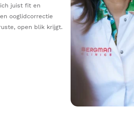
ch juist fit en
een ooglidcorrectie
ste, open blik krijgt.