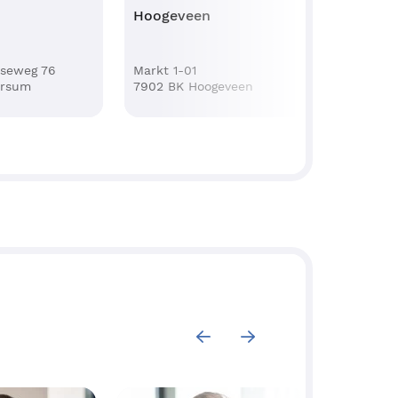
Hoogeveen
Hoogev
dseweg 76
Markt 1-01
Het Haag
ersum
7902 BK Hoogeveen
7902 LA