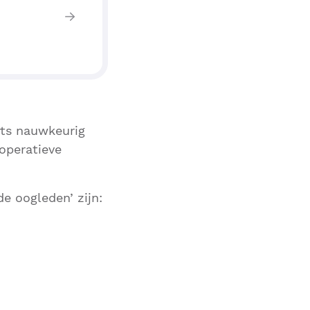
rts nauwkeurig
operatieve
e oogleden’ zijn: