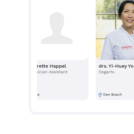
essef
Laurette Happel
drs. Yi-H
stant
Physician Assistant
Oogarts
Veenendaal
Ede
Den Bosch