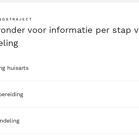
NGSTRAJECT
eronder voor informatie per stap 
ling
ng huisarts
bereiding
ndeling