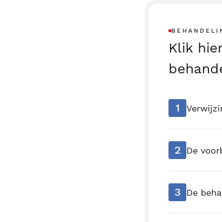
BEHANDELI
Klik hi
behande
1
Verwijzi
2
De voor
3
De beha