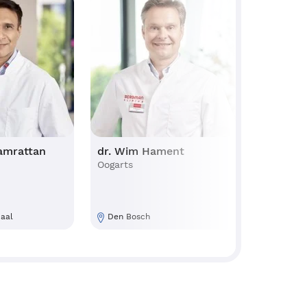
aan Ramrattan
dr. Wim Hament
drs.
Oogarts
Ooga
Veenendaal
Den Bosch
Am