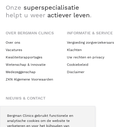
Onze
superspecialisatie
helpt u weer
actiever leven
.
OVER BERGMAN CLINICS
INFORMATIE & SERVICE
Over ons
Vergoeding zorgverzekeraars
Vacatures
Klachten
Kwaliteitsrapportages
Uw rechten en privacy
Wetenschap & Innovatie
Cookiebeleid
Medezeggenschap
Disclaimer
ZKN Algemene Voorwaarden
NIEUWS & CONTACT
Nieuws
Blogs
Bergman Clinics gebruikt functionele en
analytische cookies om de website te
Podcast
verbeteren en voor het bijhouden van