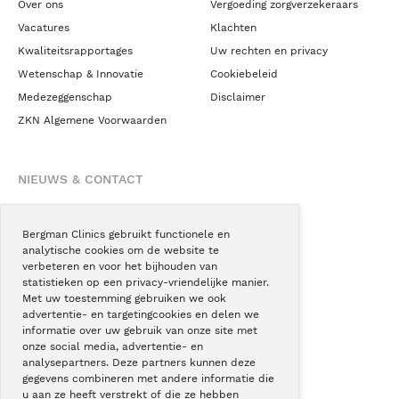
Over ons
Vergoeding zorgverzekeraars
Vacatures
Klachten
Kwaliteitsrapportages
Uw rechten en privacy
Wetenschap & Innovatie
Cookiebeleid
Medezeggenschap
Disclaimer
ZKN Algemene Voorwaarden
NIEUWS & CONTACT
Nieuws
Blogs
Bergman Clinics gebruikt functionele en
analytische cookies om de website te
Podcast
verbeteren en voor het bijhouden van
Pressroom
statistieken op een privacy-vriendelijke manier.
Met uw toestemming gebruiken we ook
Instagram
advertentie- en targetingcookies en delen we
Facebook
informatie over uw gebruik van onze site met
onze social media, advertentie- en
LinkedIn
analysepartners. Deze partners kunnen deze
gegevens combineren met andere informatie die
u aan ze heeft verstrekt of die ze hebben