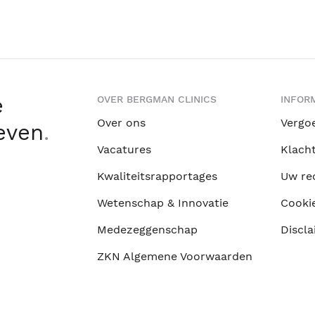
e
OVER BERGMAN CLINICS
INFORM
Over ons
Vergo
leven
.
Vacatures
Klach
Kwaliteitsrapportages
Uw re
Wetenschap & Innovatie
Cooki
Medezeggenschap
Discla
ZKN Algemene Voorwaarden