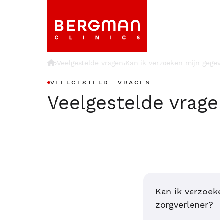
›
Veelgestelde vragen
Kan ik verzoeken mijn gegev
›
VEELGESTELDE VRAGEN
Veelgestelde vrag
Kan ik verzoek
zorgverlener?