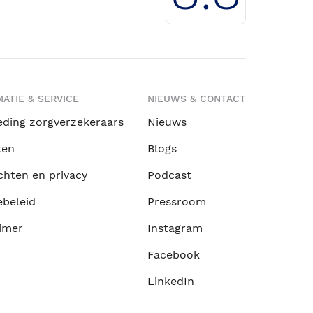
ATIE & SERVICE
NIEUWS & CONTACT
eding zorgverzekeraars
Nieuws
ten
Blogs
chten en privacy
Podcast
ebeleid
Pressroom
imer
Instagram
Facebook
LinkedIn