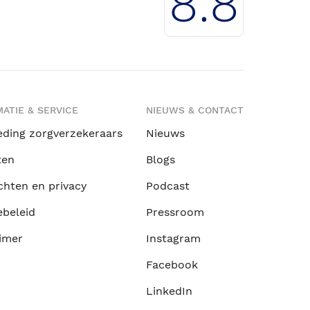
8.8
ATIE & SERVICE
NIEUWS & CONTACT
eding zorgverzekeraars
Nieuws
ten
Blogs
chten en privacy
Podcast
ebeleid
Pressroom
imer
Instagram
Facebook
LinkedIn