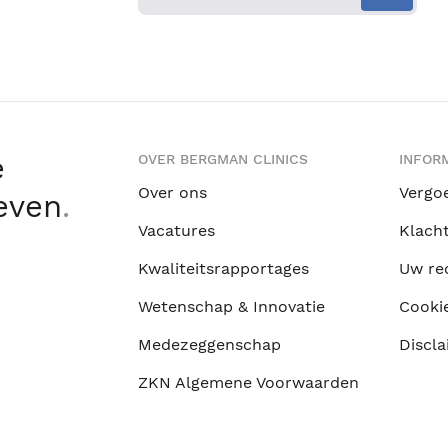
e
OVER BERGMAN CLINICS
INFORM
Over ons
Vergo
leven
.
Vacatures
Klach
Kwaliteitsrapportages
Uw re
Wetenschap & Innovatie
Cooki
Medezeggenschap
Discla
ZKN Algemene Voorwaarden