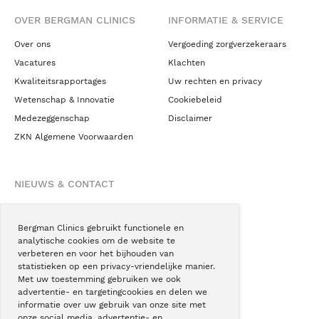
OVER BERGMAN CLINICS
INFORMATIE & SERVICE
Over ons
Vergoeding zorgverzekeraars
Vacatures
Klachten
Kwaliteitsrapportages
Uw rechten en privacy
Wetenschap & Innovatie
Cookiebeleid
Medezeggenschap
Disclaimer
ZKN Algemene Voorwaarden
NIEUWS & CONTACT
Nieuws
Blogs
Bergman Clinics gebruikt functionele en
analytische cookies om de website te
Podcast
verbeteren en voor het bijhouden van
Pressroom
statistieken op een privacy-vriendelijke manier.
Met uw toestemming gebruiken we ook
Instagram
advertentie- en targetingcookies en delen we
Facebook
informatie over uw gebruik van onze site met
onze social media, advertentie- en