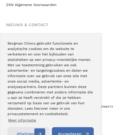
ZKN Algemene Voorwaarden
NIEUWS & CONTACT
Nieuws
Blogs
Bergman Clinics gebruikt functionele en
analytische cookies om de website te
Podcast
verbeteren en voor het bijhouden van
Pressroom
statistieken op een privacy-vriendelijke manier.
Met uw toestemming gebruiken we ook
Instagram
advertentie- en targetingcookies en delen we
Facebook
informatie over uw gebruik van onze site met
onze social media, advertentie- en
LinkedIn
analysepartners. Deze partners kunnen deze
gegevens combineren met andere informatie die
u aan ze heeft verstrekt of die ze hebben
verzameld op basis van uw gebruik van hun
Copyright © Bergman Clinics 2026
|
KVK nummer: 30196373
diensten. Lees hierover meer in ons
privacystatement en cookiebeleid.
Built by:
Nextly
Terug naar boven
Meer informatie
Afwijzen
Accepteren