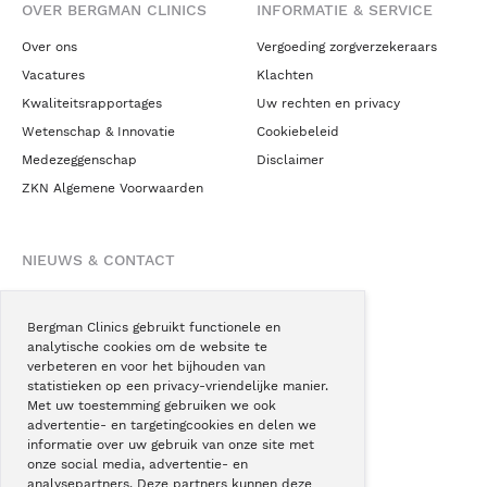
OVER BERGMAN CLINICS
INFORMATIE & SERVICE
Over ons
Vergoeding zorgverzekeraars
Vacatures
Klachten
Kwaliteitsrapportages
Uw rechten en privacy
Wetenschap & Innovatie
Cookiebeleid
Medezeggenschap
Disclaimer
ZKN Algemene Voorwaarden
NIEUWS & CONTACT
Nieuws
Blogs
Bergman Clinics gebruikt functionele en
analytische cookies om de website te
Podcast
verbeteren en voor het bijhouden van
Pressroom
statistieken op een privacy-vriendelijke manier.
Met uw toestemming gebruiken we ook
Instagram
advertentie- en targetingcookies en delen we
Facebook
informatie over uw gebruik van onze site met
onze social media, advertentie- en
LinkedIn
analysepartners. Deze partners kunnen deze