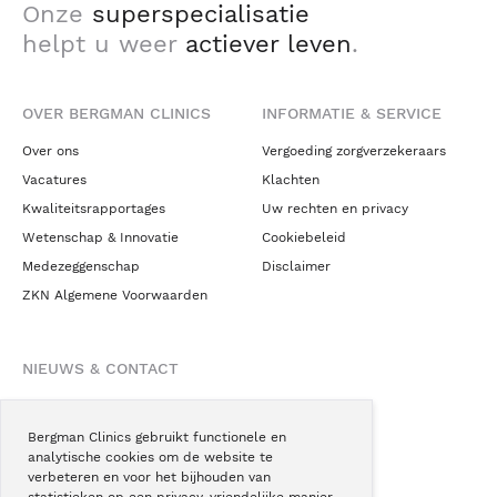
Onze
superspecialisatie
helpt u weer
actiever leven
.
OVER BERGMAN CLINICS
INFORMATIE & SERVICE
Over ons
Vergoeding zorgverzekeraars
Vacatures
Klachten
Kwaliteitsrapportages
Uw rechten en privacy
Wetenschap & Innovatie
Cookiebeleid
Medezeggenschap
Disclaimer
ZKN Algemene Voorwaarden
NIEUWS & CONTACT
Nieuws
Blogs
Bergman Clinics gebruikt functionele en
analytische cookies om de website te
Podcast
verbeteren en voor het bijhouden van
Pressroom