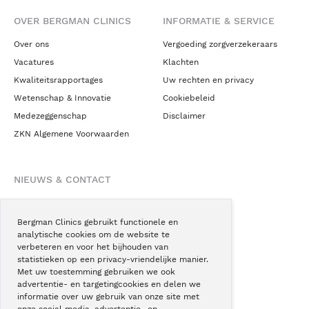
OVER BERGMAN CLINICS
INFORMATIE & SERVICE
Over ons
Vergoeding zorgverzekeraars
Vacatures
Klachten
Kwaliteitsrapportages
Uw rechten en privacy
Wetenschap & Innovatie
Cookiebeleid
Medezeggenschap
Disclaimer
ZKN Algemene Voorwaarden
NIEUWS & CONTACT
Nieuws
Blogs
Bergman Clinics gebruikt functionele en
analytische cookies om de website te
Podcast
verbeteren en voor het bijhouden van
Pressroom
statistieken op een privacy-vriendelijke manier.
Met uw toestemming gebruiken we ook
Instagram
advertentie- en targetingcookies en delen we
Facebook
informatie over uw gebruik van onze site met