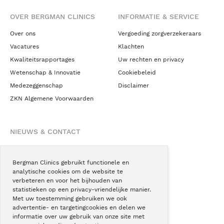
OVER BERGMAN CLINICS
INFORMATIE & SERVICE
Over ons
Vergoeding zorgverzekeraars
Vacatures
Klachten
Kwaliteitsrapportages
Uw rechten en privacy
Wetenschap & Innovatie
Cookiebeleid
Medezeggenschap
Disclaimer
ZKN Algemene Voorwaarden
NIEUWS & CONTACT
Nieuws
Blogs
Bergman Clinics gebruikt functionele en
analytische cookies om de website te
Podcast
verbeteren en voor het bijhouden van
Pressroom
statistieken op een privacy-vriendelijke manier.
Met uw toestemming gebruiken we ook
Instagram
advertentie- en targetingcookies en delen we
Facebook
informatie over uw gebruik van onze site met