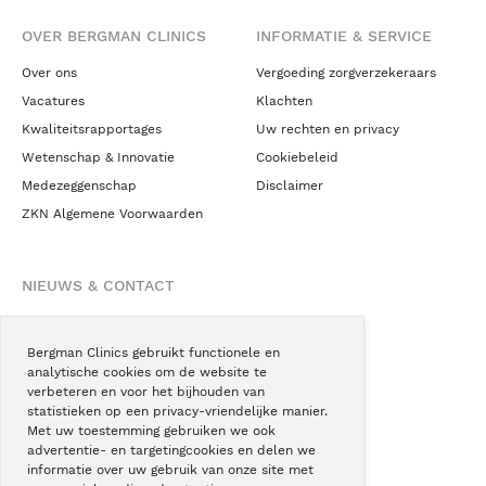
OVER BERGMAN CLINICS
INFORMATIE & SERVICE
Over ons
Vergoeding zorgverzekeraars
Vacatures
Klachten
Kwaliteitsrapportages
Uw rechten en privacy
Wetenschap & Innovatie
Cookiebeleid
Medezeggenschap
Disclaimer
ZKN Algemene Voorwaarden
NIEUWS & CONTACT
Nieuws
Blogs
Bergman Clinics gebruikt functionele en
analytische cookies om de website te
Podcast
verbeteren en voor het bijhouden van
Pressroom
statistieken op een privacy-vriendelijke manier.
Met uw toestemming gebruiken we ook
Instagram
advertentie- en targetingcookies en delen we
Facebook
informatie over uw gebruik van onze site met