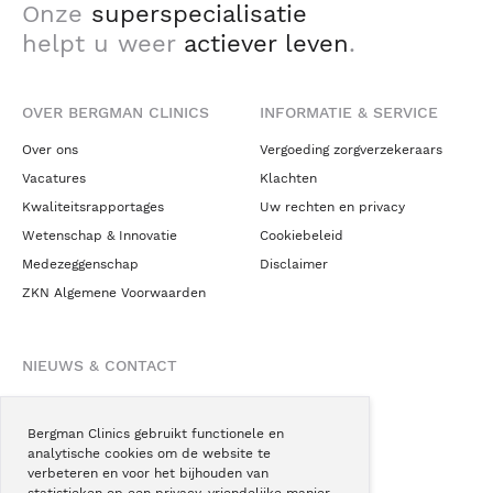
Onze
superspecialisatie
helpt u weer
actiever leven
.
OVER BERGMAN CLINICS
INFORMATIE & SERVICE
Over ons
Vergoeding zorgverzekeraars
Vacatures
Klachten
Kwaliteitsrapportages
Uw rechten en privacy
Wetenschap & Innovatie
Cookiebeleid
Medezeggenschap
Disclaimer
ZKN Algemene Voorwaarden
NIEUWS & CONTACT
Nieuws
Blogs
Bergman Clinics gebruikt functionele en
analytische cookies om de website te
Podcast
verbeteren en voor het bijhouden van
Pressroom