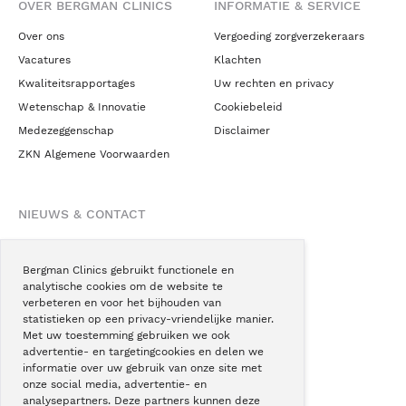
OVER BERGMAN CLINICS
INFORMATIE & SERVICE
Over ons
Vergoeding zorgverzekeraars
Vacatures
Klachten
Kwaliteitsrapportages
Uw rechten en privacy
Wetenschap & Innovatie
Cookiebeleid
Medezeggenschap
Disclaimer
ZKN Algemene Voorwaarden
NIEUWS & CONTACT
Nieuws
Blogs
Bergman Clinics gebruikt functionele en
analytische cookies om de website te
Podcast
verbeteren en voor het bijhouden van
Pressroom
statistieken op een privacy-vriendelijke manier.
Met uw toestemming gebruiken we ook
Instagram
advertentie- en targetingcookies en delen we
Facebook
informatie over uw gebruik van onze site met
onze social media, advertentie- en
LinkedIn
analysepartners. Deze partners kunnen deze