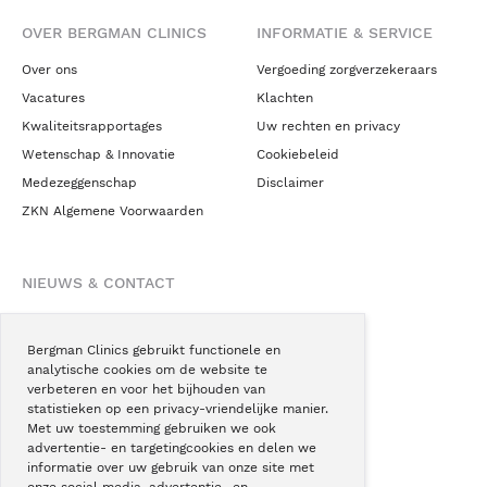
OVER BERGMAN CLINICS
INFORMATIE & SERVICE
Over ons
Vergoeding zorgverzekeraars
Vacatures
Klachten
Kwaliteitsrapportages
Uw rechten en privacy
Wetenschap & Innovatie
Cookiebeleid
Medezeggenschap
Disclaimer
ZKN Algemene Voorwaarden
NIEUWS & CONTACT
Nieuws
Blogs
Bergman Clinics gebruikt functionele en
analytische cookies om de website te
Podcast
verbeteren en voor het bijhouden van
Pressroom
statistieken op een privacy-vriendelijke manier.
Met uw toestemming gebruiken we ook
Instagram
advertentie- en targetingcookies en delen we
Facebook
informatie over uw gebruik van onze site met