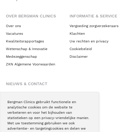
OVER BERGMAN CLINICS
INFORMATIE & SERVICE
Over ons
Vergoeding zorgverzekeraars
Vacatures
Klachten
Kwaliteitsrapportages
Uw rechten en privacy
Wetenschap & Innovatie
Cookiebeleid
Medezeggenschap
Disclaimer
ZKN Algemene Voorwaarden
NIEUWS & CONTACT
Nieuws
Blogs
Bergman Clinics gebruikt functionele en
analytische cookies om de website te
Podcast
verbeteren en voor het bijhouden van
Pressroom
statistieken op een privacy-vriendelijke manier.
Met uw toestemming gebruiken we ook
Instagram
advertentie- en targetingcookies en delen we