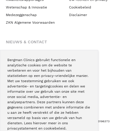
Wetenschap & Innovatie
Cookiebeleid
Medezeggenschap
Disclaimer
ZKN Algemene Voorwaarden
NIEUWS & CONTACT
Nieuws
Blogs
Bergman Clinics gebruikt functionele en
analytische cookies om de website te
Podcast
verbeteren en voor het bijhouden van
Pressroom
statistieken op een privacy-vriendelijke manier.
Met uw toestemming gebruiken we ook
Instagram
advertentie- en targetingcookies en delen we
Facebook
informatie over uw gebruik van onze site met
onze social media, advertentie- en
LinkedIn
analysepartners. Deze partners kunnen deze
gegevens combineren met andere informatie die
u aan ze heeft verstrekt of die ze hebben
verzameld op basis van uw gebruik van hun
Copyright © Bergman Clinics 2026
|
KVK nummer: 30196373
diensten. Lees hierover meer in ons
privacystatement en cookiebeleid.