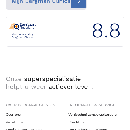
Mijn Bergman Clinics
8.8
Klantwaardering
Bergman Clinics
Onze
superspecialisatie
helpt u weer
actiever leven
.
OVER BERGMAN CLINICS
INFORMATIE & SERVICE
Over ons
Vergoeding zorgverzekeraars
Vacatures
Klachten
Kwaliteitsrapportages
Uw rechten en privacy