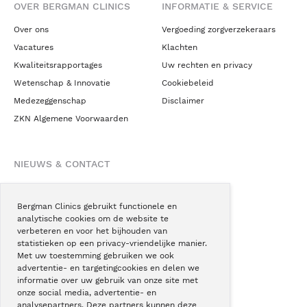
OVER BERGMAN CLINICS
INFORMATIE & SERVICE
Over ons
Vergoeding zorgverzekeraars
Vacatures
Klachten
Kwaliteitsrapportages
Uw rechten en privacy
Wetenschap & Innovatie
Cookiebeleid
Medezeggenschap
Disclaimer
ZKN Algemene Voorwaarden
NIEUWS & CONTACT
Nieuws
Blogs
Bergman Clinics gebruikt functionele en
analytische cookies om de website te
Podcast
verbeteren en voor het bijhouden van
Pressroom
statistieken op een privacy-vriendelijke manier.
Met uw toestemming gebruiken we ook
Instagram
advertentie- en targetingcookies en delen we
Facebook
informatie over uw gebruik van onze site met
onze social media, advertentie- en
LinkedIn
analysepartners. Deze partners kunnen deze