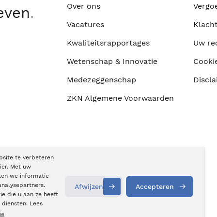
Over ons
Vergo
leven
.
Vacatures
Klach
Kwaliteitsrapportages
Uw re
Wetenschap & Innovatie
Cooki
Medezeggenschap
Discla
ZKN Algemene Voorwaarden
bsite te verbeteren
ier. Met uw
len we informatie
analysepartners.
Afwijzen
Accepteren
e die u aan ze heeft
Contact
opnemen
 diensten. Lees
ie