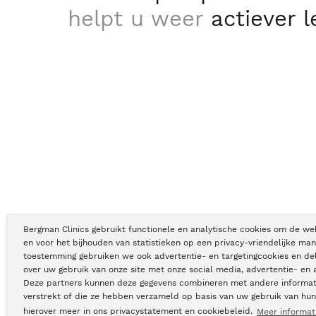
helpt u weer
actiever 
Bergman Clinics gebruikt functionele en analytische cookies om de we
en voor het bijhouden van statistieken op een privacy-vriendelijke man
toestemming gebruiken we ook advertentie- en targetingcookies en de
Copyright © Bergman Clinics 2026
|
KVK nummer: 30196373
over uw gebruik van onze site met onze social media, advertentie- en 
Deze partners kunnen deze gegevens combineren met andere informati
verstrekt of die ze hebben verzameld op basis van uw gebruik van hun
hierover meer in ons privacystatement en cookiebeleid.
Meer informat