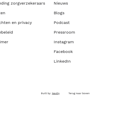
eding zorgverzekeraars
Nieuws
ten
Blogs
chten en privacy
Podcast
ebeleid
Pressroom
imer
Instagram
Facebook
LinkedIn
Built by:
Nextly
Terug naar boven