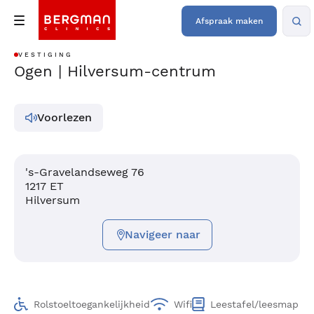
Afspraak maken
VESTIGING
Ogen | Hilversum-centrum
Voorlezen
's-Gravelandseweg 76
1217 ET
Hilversum
Navigeer naar
Rolstoeltoegankelijkheid
Wifi
Leestafel/leesmap