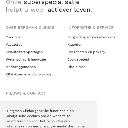
Onze
superspecialisatie
helpt u weer
actiever leven
.
OVER BERGMAN CLINICS
INFORMATIE & SERVICE
Over ons
Vergoeding zorgverzekeraars
Vacatures
Klachten
Kwaliteitsrapportages
Uw rechten en privacy
Wetenschap & Innovatie
Cookiebeleid
Medezeggenschap
Disclaimer
ZKN Algemene Voorwaarden
NIEUWS & CONTACT
Nieuws
Blogs
Bergman Clinics gebruikt functionele en
analytische cookies om de website te
Podcast
verbeteren en voor het bijhouden van
Pressroom
statistieken op een privacy-vriendelijke manier.