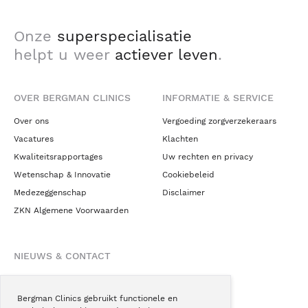
Onze
superspecialisatie
helpt u weer
actiever leven
.
OVER BERGMAN CLINICS
INFORMATIE & SERVICE
Over ons
Vergoeding zorgverzekeraars
Vacatures
Klachten
Kwaliteitsrapportages
Uw rechten en privacy
Wetenschap & Innovatie
Cookiebeleid
Medezeggenschap
Disclaimer
ZKN Algemene Voorwaarden
NIEUWS & CONTACT
Nieuws
Blogs
Bergman Clinics gebruikt functionele en