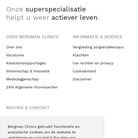
Onze
superspecialisatie
helpt u weer
actiever leven
.
OVER BERGMAN CLINICS
INFORMATIE & SERVICE
Over ons
Vergoeding zorgverzekeraars
Vacatures
Klachten
Kwaliteitsrapportages
Uw rechten en privacy
Wetenschap & Innovatie
Cookiebeleid
Medezeggenschap
Disclaimer
ZKN Algemene Voorwaarden
NIEUWS & CONTACT
Nieuws
Blogs
Bergman Clinics gebruikt functionele en
analytische cookies om de website te
Podcast
verbeteren en voor het bijhouden van