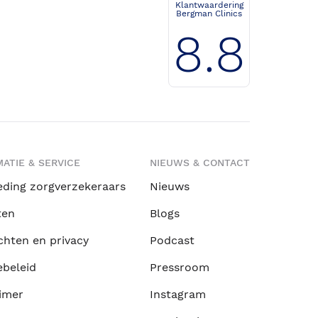
Klantwaardering
Bergman Clinics
8.8
ATIE & SERVICE
NIEUWS & CONTACT
eding zorgverzekeraars
Nieuws
ten
Blogs
chten en privacy
Podcast
ebeleid
Pressroom
imer
Instagram