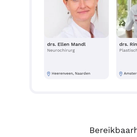
drs. Ellen Mandl
drs. R
Neurochirurg
Plastisc
Heerenveen, Naarden
Amster
Bereikbaar