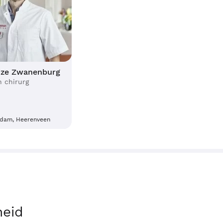
inze Zwanenburg
h chirurg
dam, Heerenveen
heid