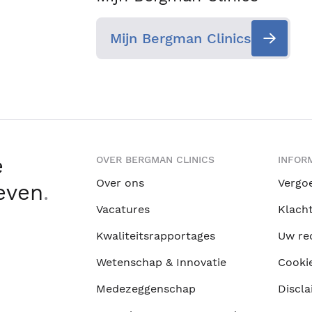
Mijn Bergman Clinics
e
OVER BERGMAN CLINICS
INFORM
Over ons
Vergo
leven
.
Vacatures
Klach
Kwaliteitsrapportages
Uw re
Wetenschap & Innovatie
Cooki
Medezeggenschap
Discla