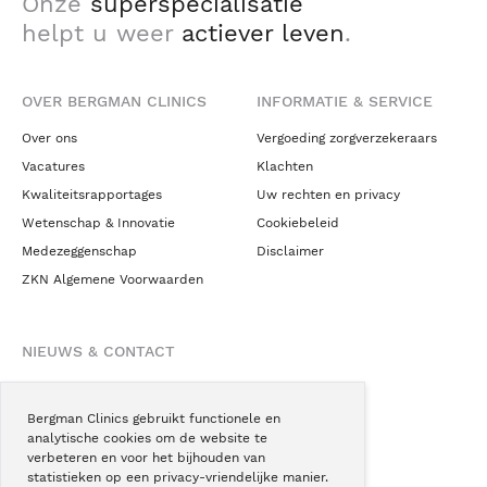
Onze
superspecialisatie
helpt u weer
actiever leven
.
OVER BERGMAN CLINICS
INFORMATIE & SERVICE
Over ons
Vergoeding zorgverzekeraars
Vacatures
Klachten
Kwaliteitsrapportages
Uw rechten en privacy
Wetenschap & Innovatie
Cookiebeleid
Medezeggenschap
Disclaimer
ZKN Algemene Voorwaarden
NIEUWS & CONTACT
Nieuws
Blogs
Bergman Clinics gebruikt functionele en
analytische cookies om de website te
Podcast
verbeteren en voor het bijhouden van
Pressroom
statistieken op een privacy-vriendelijke manier.