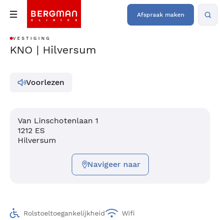
Afspraak maken
VESTIGING
KNO | Hilversum
Voorlezen
Van Linschotenlaan 1
1212 ES
Hilversum
Navigeer naar
Rolstoeltoegankelijkheid
Wifi