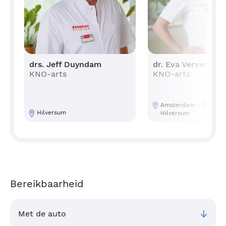
drs. Jeff Duyndam
dr. Eva Verver
KNO-arts
KNO-arts
Amsterdam - Zuidoost
um
Hilversum
Hilversum
Bereikbaarheid
Met de auto