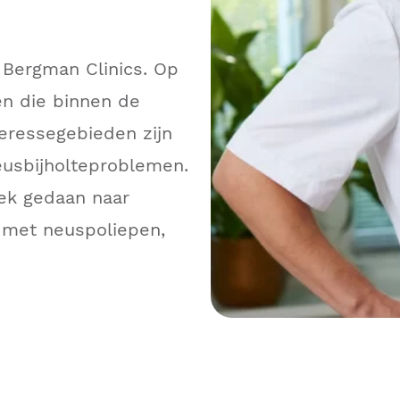
 Bergman Clinics. Op
men die binnen de
eressegebieden zijn
eusbijholteproblemen.
oek gedaan naar
 met neuspoliepen,