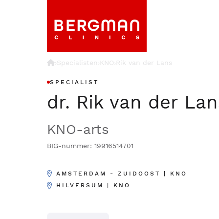
›
Specialisten
KNO
Rik van der Lans
›
›
SPECIALIST
dr. Rik van der Lan
KNO-arts
BIG-nummer: 19916514701
AMSTERDAM - ZUIDOOST | KNO
HILVERSUM | KNO