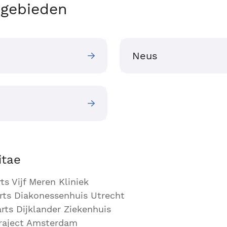
gebieden
Neus
itae
s Vijf Meren Kliniek
ts Diakonessenhuis Utrecht
ts Dijklander Ziekenhuis
raject Amsterdam