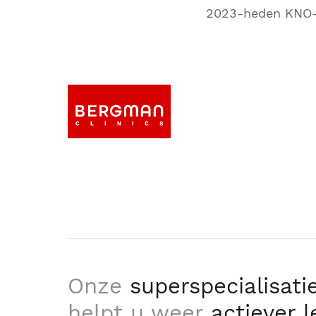
2023-heden KNO-a
Onze
superspecialisati
helpt u weer
actiever 