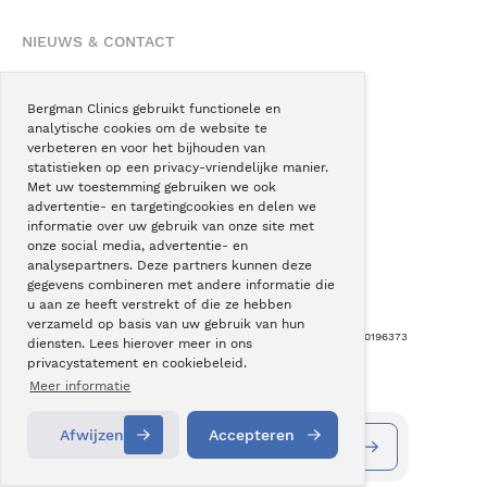
NIEUWS & CONTACT
Nieuws
Blogs
Bergman Clinics gebruikt functionele en
analytische cookies om de website te
Podcast
verbeteren en voor het bijhouden van
Pressroom
statistieken op een privacy-vriendelijke manier.
Met uw toestemming gebruiken we ook
Instagram
advertentie- en targetingcookies en delen we
Facebook
informatie over uw gebruik van onze site met
onze social media, advertentie- en
LinkedIn
analysepartners. Deze partners kunnen deze
gegevens combineren met andere informatie die
u aan ze heeft verstrekt of die ze hebben
verzameld op basis van uw gebruik van hun
Copyright © Bergman Clinics 2026
|
KVK nummer: 30196373
diensten. Lees hierover meer in ons
privacystatement en cookiebeleid.
Built by:
Nextly
Terug naar boven
Meer informatie
Afwijzen
Accepteren
Vestigingen
Alle behandelingen