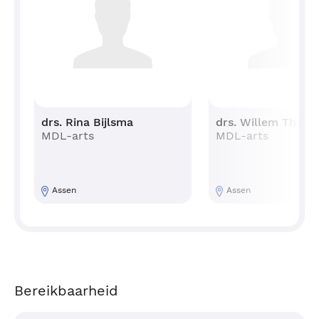
ij
drs. Rina Bijlsma
drs. Willem Thijs
MDL-arts
MDL-arts
Assen
Assen
Bereikbaarheid