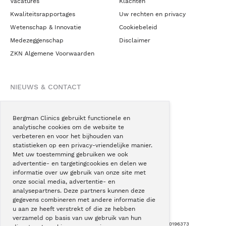
Vacatures
Klachten
Kwaliteitsrapportages
Uw rechten en privacy
Wetenschap & Innovatie
Cookiebeleid
Medezeggenschap
Disclaimer
ZKN Algemene Voorwaarden
NIEUWS & CONTACT
Nieuws
Blogs
Bergman Clinics gebruikt functionele en
analytische cookies om de website te
Podcast
verbeteren en voor het bijhouden van
Pressroom
statistieken op een privacy-vriendelijke manier.
Met uw toestemming gebruiken we ook
Instagram
advertentie- en targetingcookies en delen we
Facebook
informatie over uw gebruik van onze site met
onze social media, advertentie- en
LinkedIn
analysepartners. Deze partners kunnen deze
gegevens combineren met andere informatie die
u aan ze heeft verstrekt of die ze hebben
verzameld op basis van uw gebruik van hun
Copyright © Bergman Clinics 2026
|
KVK nummer: 30196373