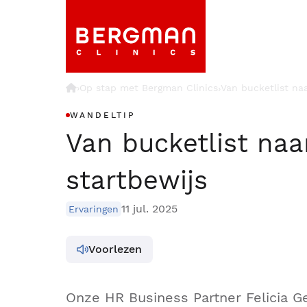
›
Op stap met Bergman Clinics
Van bucketlist naa
›
WANDELTIP
Van bucketlist naa
startbewijs
11 jul. 2025
Ervaringen
Voorlezen
Onze HR Business Partner Felicia Geu