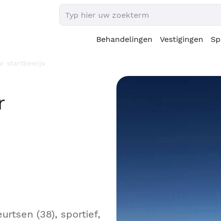
Behandelingen
Vestigingen
Sp
r startbewijs
r
rtsen (38), sportief,