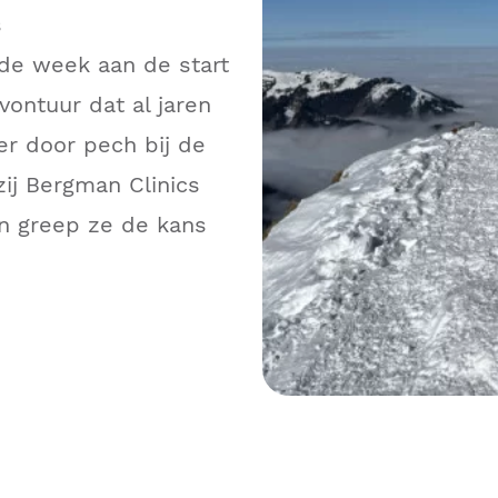
s
de week aan de start
vontuur dat al jaren
er door pech bij de
zij Bergman Clinics
en greep ze de kans