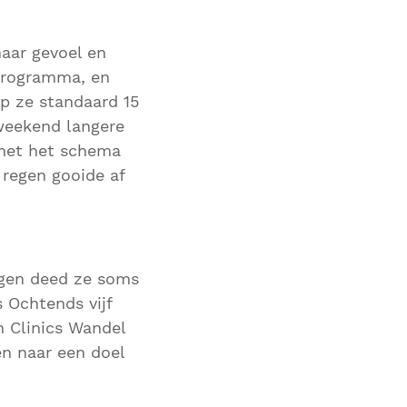
aar gevoel en
 programma, en
p ze standaard 15
weekend langere
 met het schema
 regen gooide af
ngen deed ze soms
s Ochtends vijf
 Clinics Wandel
en naar een doel