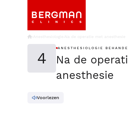
›
Anesthesiologie
Na de operatie met anesthesie
›
ANESTHESIOLOGIE BEHANDE
4
Na de operat
anesthesie
Voorlezen