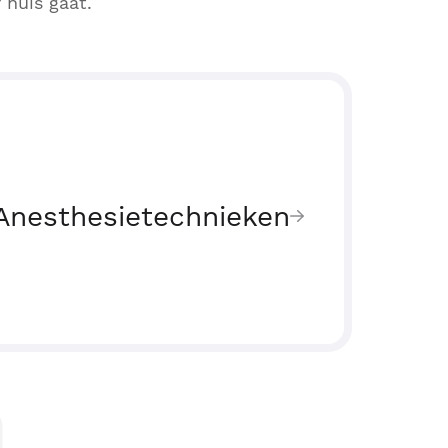
 huis gaat.
Anesthesietechnieken