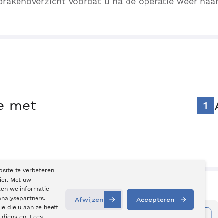
rakenoverzicht voordat u na de operatie weer naar
ie met
1
bsite te verbeteren
ier. Met uw
len we informatie
analysepartners.
Afwijzen
Accepteren
e die u aan ze heeft
Informatie aanvragen
Contact
opnemen
 diensten. Lees