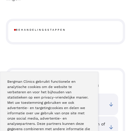
BEHANDELINGSSTAPPEN
VRAGEN
Bergman Clinics gebruikt functionele en
Lees hier veelgestelde vragen
analytische cookies om de website te
verbeteren en voor het bijhouden van
statistieken op een privacy-vriendelijke manier.
Wat zijn de toegangstijden van deze
Met uw toestemming gebruiken we ook
behandeling?
advertentie- en targetingcookies en delen we
informatie over uw gebruik van onze site met
onze social media, advertentie- en
Waar kan ik ervaringen van cliënten zien of
analysepartners. Deze partners kunnen deze
gegevens combineren met andere informatie die
mijn ervaring delen?