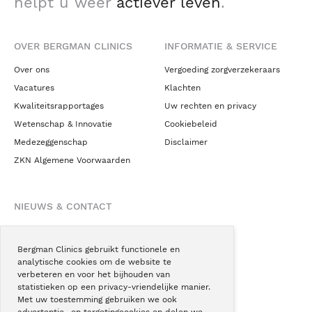
helpt u weer
actiever leven
.
OVER BERGMAN CLINICS
INFORMATIE & SERVICE
Over ons
Vergoeding zorgverzekeraars
Vacatures
Klachten
Kwaliteitsrapportages
Uw rechten en privacy
Wetenschap & Innovatie
Cookiebeleid
Medezeggenschap
Disclaimer
ZKN Algemene Voorwaarden
NIEUWS & CONTACT
Nieuws
Blogs
Bergman Clinics gebruikt functionele en
analytische cookies om de website te
Podcast
verbeteren en voor het bijhouden van
Pressroom
statistieken op een privacy-vriendelijke manier.
Met uw toestemming gebruiken we ook
Instagram