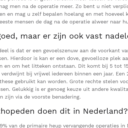
mag men na de operatie meer. Zo bent u niet verpl
en en mag u zelf bepalen hoelang en met hoeveel k
este mensen de dag na de operatie alweer naar hu
goed, maar er zijn ook vast nade
deel is dat er een gevoelszenuw aan de voorkant v
aken. Hierdoor is kan er een dove, gevoelloze plek a
 en om het litteken ontstaan. Dit komt bij 5 tot 1
verdwijnt bij vrijwel iedereen binnen een jaar. Een 
these gebruikt kan worden. Grote rechte stelen voor
tsen. Gelukkig is er genoeg keuze uit andere kwalit
n zijn via de voorste benadering.
thopeden doen dit in Nederland?
,9% van de primaire heup vervangende operaties in