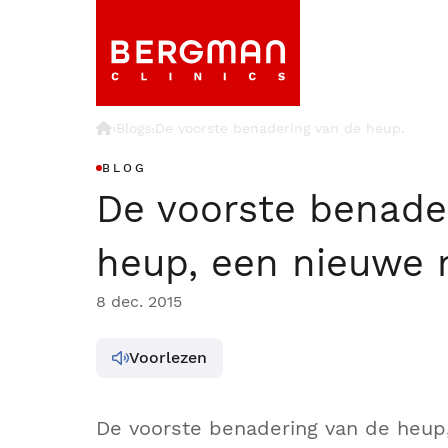
›
Blogs
De voorste benadering van de heup.
›
BLOG
De voorste benade
heup, een nieuwe
8 dec. 2015
Voorlezen
De voorste benadering van de heup,