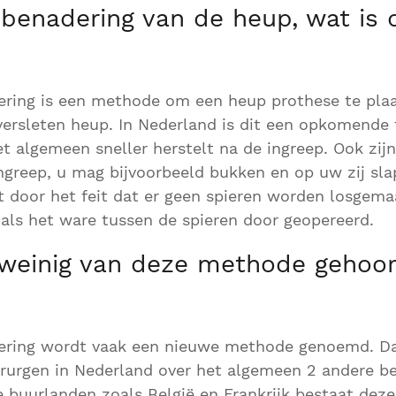
 benadering van de heup, wat is 
ering is een methode om een heup prothese te plaa
versleten heup. In Nederland is dit een opkomende 
et algemeen sneller herstelt na de ingreep. Ook zijn
ingreep, u mag bijvoorbeeld bukken en op uw zij sl
t door het feit dat er geen spieren worden losgema
 als het ware tussen de spieren door geopereerd.
weinig van deze methode gehoord
ering wordt vaak een nieuwe methode genoemd. 
irurgen in Nederland over het algemeen 2 andere b
e buurlanden zoals België en Frankrijk bestaat deze