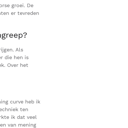
orse groei. De
ten er tevreden
ngreep?
ijgen. Als
 die hen is
ek. Over het
ing curve heb ik
techniek ten
kte ik dat veel
ben van mening