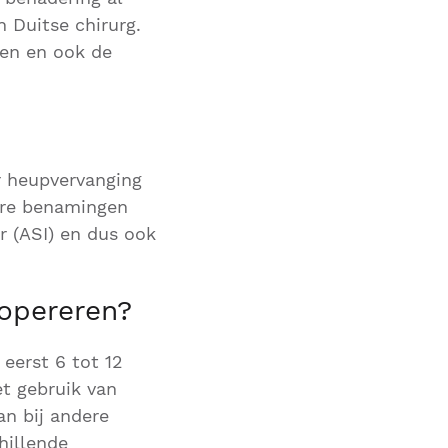
n Duitse chirurg.
gen en ook de
r heupvervanging
ere benamingen
r (ASI) en dus ook
 opereren?
eerst 6 tot 12
et gebruik van
n bij andere
hillende