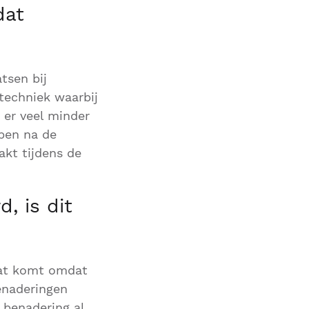
dat
tsen bij
techniek waarbij
 er veel minder
apen na de
akt tijdens de
, is dit
Dat komt omdat
enaderingen
 benadering al