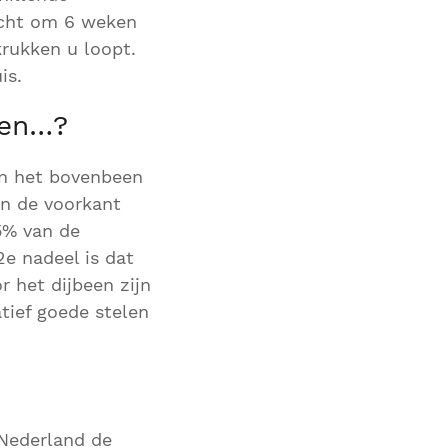
icht om 6 weken
rukken u loopt.
is.
len…?
an het bovenbeen
an de voorkant
5% van de
2e nadeel is dat
 het dijbeen zijn
atief goede stelen
 Nederland de