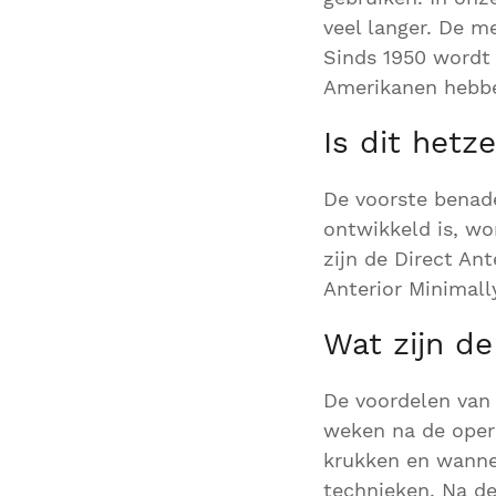
veel langer. De m
Sinds 1950 wordt 
Amerikanen hebbe
Is dit het
De voorste benade
ontwikkeld is, w
zijn de Direct An
Anterior Minimall
Wat zijn d
De voordelen van 
weken na de opera
krukken en wannee
technieken. Na de