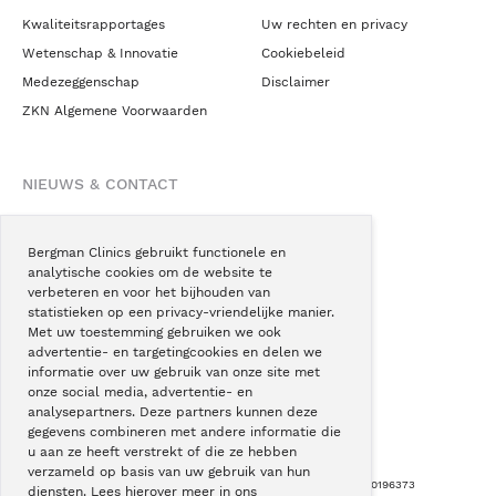
Kwaliteitsrapportages
Uw rechten en privacy
Wetenschap & Innovatie
Cookiebeleid
Medezeggenschap
Disclaimer
ZKN Algemene Voorwaarden
NIEUWS & CONTACT
Nieuws
Blogs
Bergman Clinics gebruikt functionele en
analytische cookies om de website te
Podcast
verbeteren en voor het bijhouden van
Pressroom
statistieken op een privacy-vriendelijke manier.
Met uw toestemming gebruiken we ook
Instagram
advertentie- en targetingcookies en delen we
Facebook
informatie over uw gebruik van onze site met
onze social media, advertentie- en
LinkedIn
analysepartners. Deze partners kunnen deze
gegevens combineren met andere informatie die
u aan ze heeft verstrekt of die ze hebben
verzameld op basis van uw gebruik van hun
Copyright © Bergman Clinics 2026
|
KVK nummer: 30196373
diensten. Lees hierover meer in ons