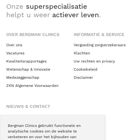
Onze
superspecialisatie
helpt u weer
actiever leven
.
OVER BERGMAN CLINICS
INFORMATIE & SERVICE
Over ons
Vergoeding zorgverzekeraars
Vacatures
Klachten
Kwaliteitsrapportages
Uw rechten en privacy
Wetenschap & Innovatie
Cookiebeleid
Medezeggenschap
Disclaimer
ZKN Algemene Voorwaarden
NIEUWS & CONTACT
Nieuws
Blogs
Bergman Clinics gebruikt functionele en
analytische cookies om de website te
Podcast
verbeteren en voor het bijhouden van