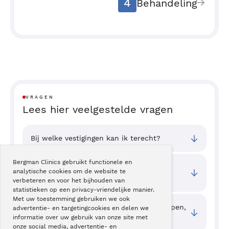
4
Behandeling
VRAGEN
Lees hier veelgestelde vragen
Bij welke vestigingen kan ik terecht?
Bergman Clinics gebruikt functionele en
Wat zijn de toegangstijden van deze
analytische cookies om de website te
behandeling?
verbeteren en voor het bijhouden van
statistieken op een privacy-vriendelijke manier.
Met uw toestemming gebruiken we ook
Als kinderen iets diep in hun neus stoppen,
advertentie- en targetingcookies en delen we
wat is dan verstandig om te doen?
informatie over uw gebruik van onze site met
onze social media, advertentie- en