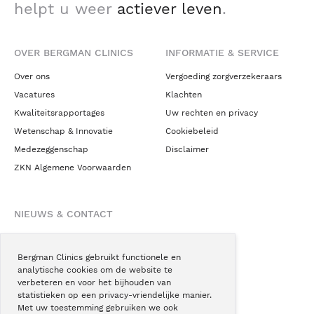
helpt u weer
actiever leven
.
OVER BERGMAN CLINICS
INFORMATIE & SERVICE
Over ons
Vergoeding zorgverzekeraars
Vacatures
Klachten
Kwaliteitsrapportages
Uw rechten en privacy
Wetenschap & Innovatie
Cookiebeleid
Medezeggenschap
Disclaimer
ZKN Algemene Voorwaarden
NIEUWS & CONTACT
Nieuws
Blogs
Bergman Clinics gebruikt functionele en
analytische cookies om de website te
Podcast
verbeteren en voor het bijhouden van
Pressroom
statistieken op een privacy-vriendelijke manier.
Met uw toestemming gebruiken we ook
Instagram